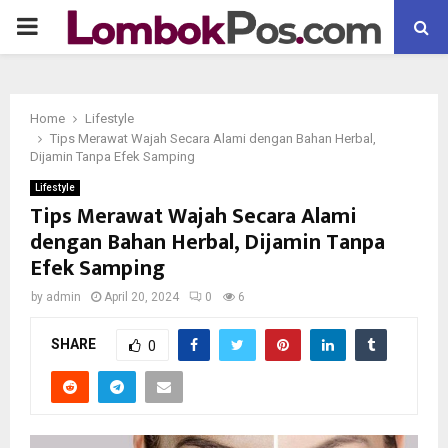
P
R
Home
Lifestyle
I
Tips Merawat Wajah Secara Alami dengan Bahan Herbal,
Dijamin Tanpa Efek Samping
M
Lifestyle
Tips Merawat Wajah Secara Alami
dengan Bahan Herbal, Dijamin Tanpa
A
Efek Samping
R
by
admin
April 20, 2024
0
6
SHARE
Y
0
M