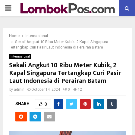
P
R
Home
Internasional
I
Sekali Angkut 10 Ribu Meter Kubik, 2 Kapal Singapura
Tertangkap Curi Pasir Laut Indonesia di Perairan Batam
M
Internasional
Sekali Angkut 10 Ribu Meter Kubik, 2
Kapal Singapura Tertangkap Curi Pasir
A
Laut Indonesia di Perairan Batam
R
by
admin
October 14, 2024
0
12
SHARE
Y
0
M