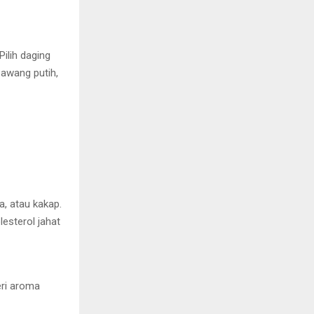
ilih daging
bawang putih,
, atau kakap.
esterol jahat
ri aroma