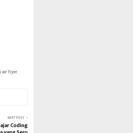
ir fryer.
NEXT POST
lajar Coding
a yang Seru