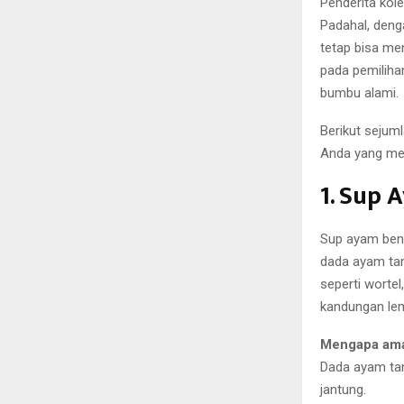
Penderita kole
Padahal, deng
tetap bisa me
pada pemiliha
bumbu alami.
Berikut sejum
Anda yang memi
1. Sup 
Sup ayam beni
dada ayam ta
seperti worte
kandungan le
Mengapa am
Dada ayam tan
jantung.