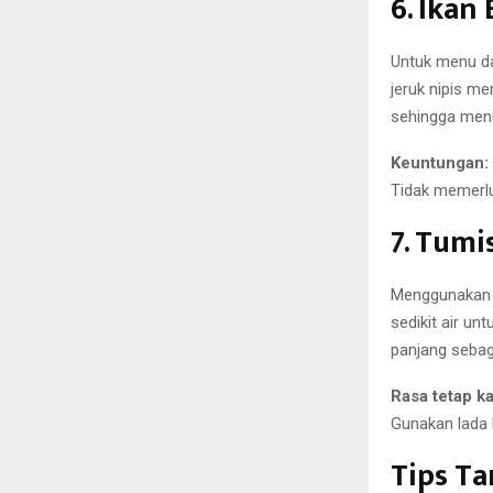
6. Ika
Untuk menu da
jeruk nipis m
sehingga menu
Keuntungan:
Tidak memerlu
7. Tumi
Menggunakan 
sedikit air u
panjang sebag
Rasa tetap ka
Gunakan lada 
Tips Ta