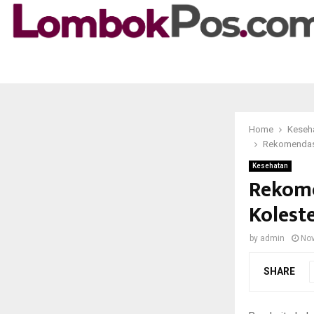
Home
Keseh
Rekomendasi
Kesehatan
Rekome
Kolest
by
admin
Nov
SHARE