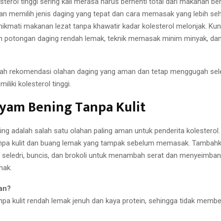
sterol tinggi sering kali merasa harus berhenti total dari makanan be
an memilih jenis daging yang tepat dan cara memasak yang lebih se
nikmati makanan lezat tanpa khawatir kadar kolesterol melonjak. Ku
n potongan daging rendah lemak, teknik memasak minim minyak, d
lah rekomendasi olahan daging yang aman dan tetap menggugah sel
liki kolesterol tinggi.
Ayam Bening Tanpa Kulit
ng adalah salah satu olahan paling aman untuk penderita kolesterol
npa kulit dan buang lemak yang tampak sebelum memasak. Tambahk
l, seledri, buncis, dan brokoli untuk menambah serat dan menyeimba
mak.
an?
pa kulit rendah lemak jenuh dan kaya protein, sehingga tidak membe