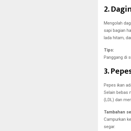
2. Dagi
Mengolah dagi
sapi bagian h
lada hitam, da
Tips:
Panggang di s
3. Pepe
Pepes ikan ad
Selain bebas 
(LDL) dan men
Tambahan se
Campurkan ke
segar.