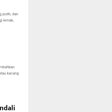
 putih, dan
i lemak,
Tambahkan
atau kacang
ndali