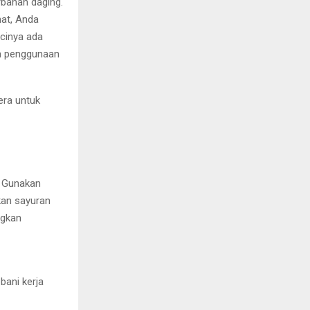
rbahan daging.
hat, Anda
ncinya ada
an penggunaan
era untuk
. Gunakan
an sayuran
ngkan
bani kerja