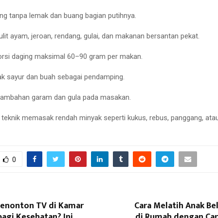
ging tanpa lemak dan buang bagian putihnya.
kulit ayam, jeroan, rendang, gulai, dan makanan bersantan pekat.
orsi daging maksimal 60–90 gram per makan.
k sayur dan buah sebagai pendamping.
 tambahan garam dan gula pada masakan.
teknik memasak rendah minyak seperti kukus, rebus, panggang, atau a
0
enonton TV di Kamar
Cara Melatih Anak Be
agi Kesehatan? Ini
di Rumah dengan Car