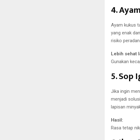
4. Aya
Ayam kukus ta
yang enak da
risiko perada
Lebih sehat l
Gunakan kecap
5. Sop 
Jika ingin me
menjadi solus
lapisan minya
Hasil:
Rasa tetap nik