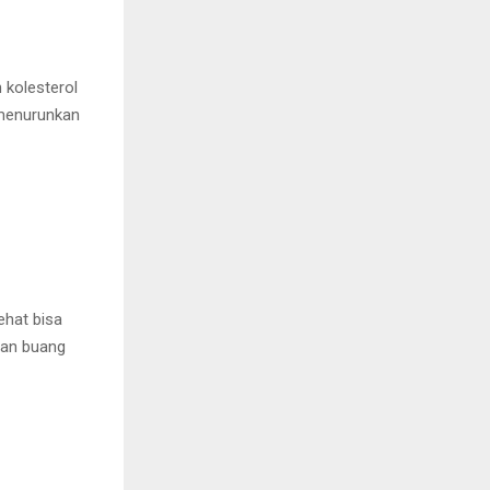
 kolesterol
menurunkan
ehat bisa
dan buang