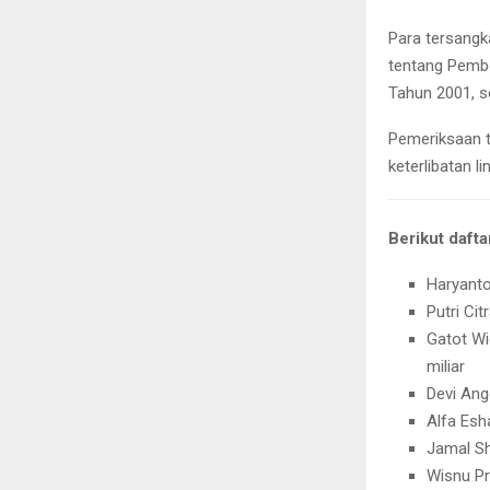
Para tersangk
tentang Pembe
Tahun 2001, s
Pemeriksaan t
keterlibatan 
Berikut daft
Haryanto
Putri Ci
Gatot Wi
miliar
Devi Ang
Alfa Esh
Jamal Sh
Wisnu Pr