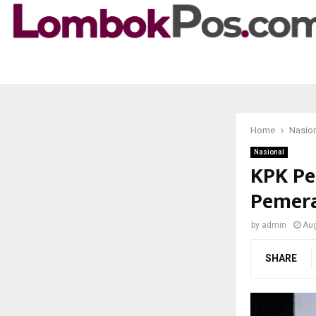
Home
Nasio
Nasional
KPK Pe
Pemera
by
admin
Aug
SHARE