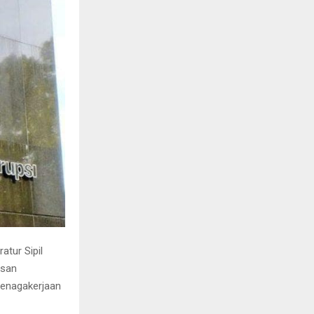
tur Sipil
asan
tenagakerjaan