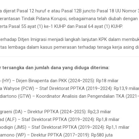
a dijerat Pasal 12 huruf e atau Pasal 12B juncto Pasal 18 UU Nomor
rantasan Tindak Pidana Korupsi, sebagaimana telah diubah denga
erta Pasal 55 ayat (1) ke-1 KUHP dan Pasal 64 ayat (1) KUHP.
erhadap Ditjen Imigrasi menjadi langkah lanjutan KPK dalam membu
lintas lembaga dalam kasus pemerasan terhadap tenaga kerja asing di
ar tersangka dan jumlah dana yang diduga diterima:
 (HY) – Dirjen Binapenta dan PKK (2024–2025): Rp18 miliar
tra Wahyoe (PCW) – Staf Direktorat PPTKA (2019–2024): Rp13,9 milia
diartono (GTW) – Koordinator Analisis dan Pengendalian TKA (2021–
graeni (DA) – Direktur PPTKA (2024–2025): Rp2,3 miliar
ad (ALF) – Staf Direktorat PPTKA (2019–2024): Rp1,8 miliar
odiqin (JMS) – Staf Direktorat PPTKA (2019–2024): Rp1,1 miliar
amono (WP) – Direktur PPTKA (2017–2019): Rp580 juta