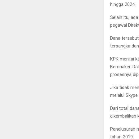
hingga 2024.
Selain itu, ad
pegawai Direk
Dana tersebut
tersangka dan
KPK menilai ka
Kemnaker. Da
prosesnya dip
Jika tidak me
melalui Skype
Dari total dan
dikembalikan 
Penelusuran m
tahun 2019.