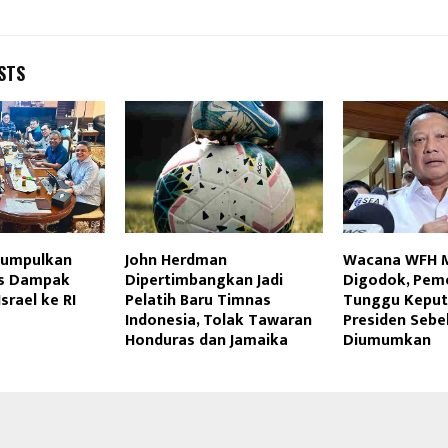
STS
 Kumpulkan
John Herdman
Wacana WFH 
as Dampak
Dipertimbangkan Jadi
Digodok, Pem
srael ke RI
Pelatih Baru Timnas
Tunggu Keput
Indonesia, Tolak Tawaran
Presiden Seb
Honduras dan Jamaika
Diumumkan