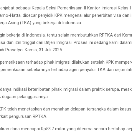
njabat sebagai Kepala Seksi Pemeriksaan II Kantor Imigrasi Kelas I
rno-Hatta, dicecar penyidik KPK mengenai alur penerbitan visa dan iz
rja Asing (TKA) yang bekerja di Indonesia.
ngin bekerja di Indonesia, tentu selain membutuhkan RPTKA dari Kemn
a dan izin tinggal dari Ditjen Imigrasi. Proses ini sedang kami dalami,
di Prasetyo, Kamis, 31 Juli 2025.
 pemeriksaan terhadap pihak imigrasi dilakukan setelah KPK memper
il pemeriksaan sebelumnya terhadap agen penyalur TKA dan sejumlah
anya indikasi keterlibatan pihak imigrasi dalam praktik serupa, mesk
k dugaan pelanggarannya.
KPK telah menetapkan dan menahan delapan tersangka dalam kasus
rkait pengurusan RPTKA.
aliran dana mencapai Rp53,7 miliar yang diterima secara bertahap se