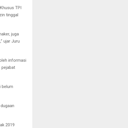
 Khusus TPI
in tinggal
aker, juga
” ujar Juru
oleh informasi
 pejabat
i belum
 dugaan
jak 2019