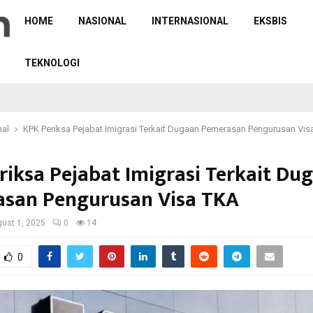
HOME
NASIONAL
INTERNASIONAL
EKSBIS
TEKNOLOGI
nal
KPK Periksa Pejabat Imigrasi Terkait Dugaan Pemerasan Pengurusan Vis
riksa Pejabat Imigrasi Terkait Du
san Pengurusan Visa TKA
ust 1, 2025
0
14
0