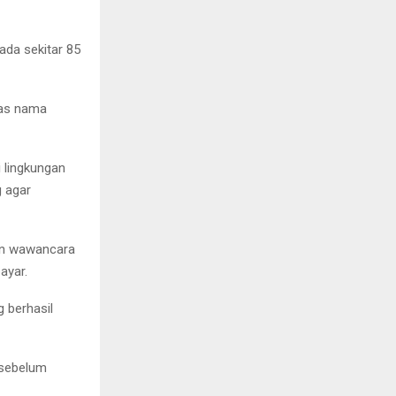
ada sekitar 85
tas nama
i lingkungan
 agar
lan wawancara
ayar.
g berhasil
 sebelum