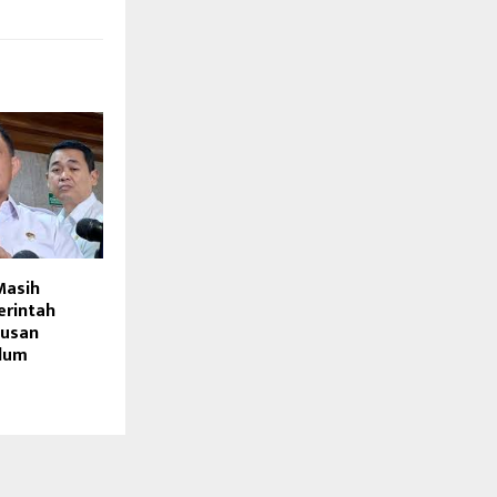
Masih
erintah
usan
elum