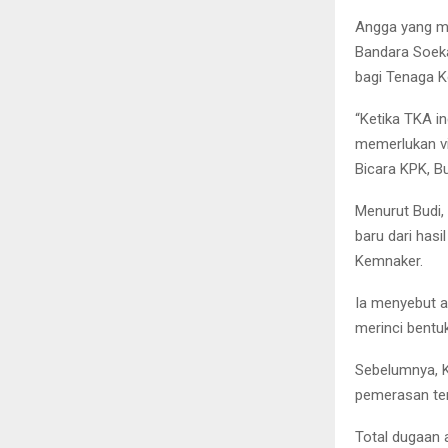
Angga yang me
Bandara Soeka
bagi Tenaga Ke
“Ketika TKA i
memerlukan vis
Bicara KPK, Bu
Menurut Budi,
baru dari has
Kemnaker.
Ia menyebut ad
merinci bentu
Sebelumnya, 
pemerasan te
Total dugaan 