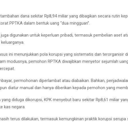
a tambahan dana sekitar Rp8,94 miliar yang dibagikan secara rutin kep
torat PPTKA dalam bentuk uang “dua mingguan”.
 juga digunakan untuk keperluan pribadi, termasuk pembelian aset a
 keluarganya.
sus ini menunjukkan pola korupsi yang sistematis dan terorganisir d
lam modusnya, pemohon RPTKA diwajibkan menyetor sejumlah uang
ercepat.
mbayar, permohonan diperlambat atau diabaikan. Bahkan, penjadwa
 pun diatur manual dan hanya diberikan kepada pemohon yang memb
a yang diduga dikorupsi, KPK menyebut baru sekitar Rp8,61 miliar yan
ke kas negara.
asih terus dilakukan, termasuk kemungkinan praktik korupsi serupa