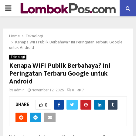
P
R
Home
Teknologi
I
Kenapa WiFi Publik Berbahaya? Ini Peringatan Terbaru Google
untuk Android
M
Teknologi
Kenapa WiFi Publik Berbahaya? Ini
Peringatan Terbaru Google untuk
A
Android
R
by
admin
November 12, 2025
0
7
SHARE
Y
0
M