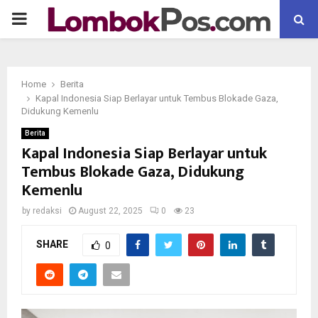
P
R
Home
Berita
I
Kapal Indonesia Siap Berlayar untuk Tembus Blokade Gaza,
Didukung Kemenlu
M
Berita
Kapal Indonesia Siap Berlayar untuk
Tembus Blokade Gaza, Didukung
A
Kemenlu
R
by
redaksi
August 22, 2025
0
23
SHARE
Y
0
M