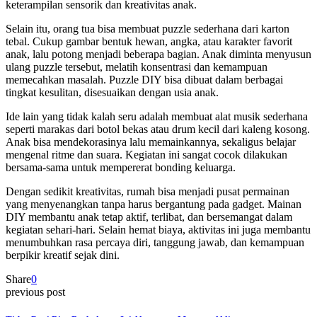
keterampilan sensorik dan kreativitas anak.
Selain itu, orang tua bisa membuat puzzle sederhana dari karton
tebal. Cukup gambar bentuk hewan, angka, atau karakter favorit
anak, lalu potong menjadi beberapa bagian. Anak diminta menyusun
ulang puzzle tersebut, melatih konsentrasi dan kemampuan
memecahkan masalah. Puzzle DIY bisa dibuat dalam berbagai
tingkat kesulitan, disesuaikan dengan usia anak.
Ide lain yang tidak kalah seru adalah membuat alat musik sederhana
seperti marakas dari botol bekas atau drum kecil dari kaleng kosong.
Anak bisa mendekorasinya lalu memainkannya, sekaligus belajar
mengenal ritme dan suara. Kegiatan ini sangat cocok dilakukan
bersama-sama untuk mempererat bonding keluarga.
Dengan sedikit kreativitas, rumah bisa menjadi pusat permainan
yang menyenangkan tanpa harus bergantung pada gadget. Mainan
DIY membantu anak tetap aktif, terlibat, dan bersemangat dalam
kegiatan sehari-hari. Selain hemat biaya, aktivitas ini juga membantu
menumbuhkan rasa percaya diri, tanggung jawab, dan kemampuan
berpikir kreatif sejak dini.
Share
0
previous post