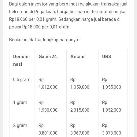
Bagi calon investor yang berminat melakukan transaksi jual
beli emas di Pegadaian, harga beli hari ini tercatat di angka
Rp18.660 per 0,01 gram. Sedangkan harga jual berada di
posisi Rp18.000 per 0,01 gram.
Berikut ini daftar lengkap harganya:
Denomi
Galeri24
Antam
UBS
nasi
0,5 gram
Rp
Rp
Rp
1.012.000
1.059.000
1.055.000
1 gram
Rp
Rp
Rp
1.930.000
2.015.000
1.952.000
2 gram
Rp
Rp
Rp
3.801.000
3.967.000
3.873.000