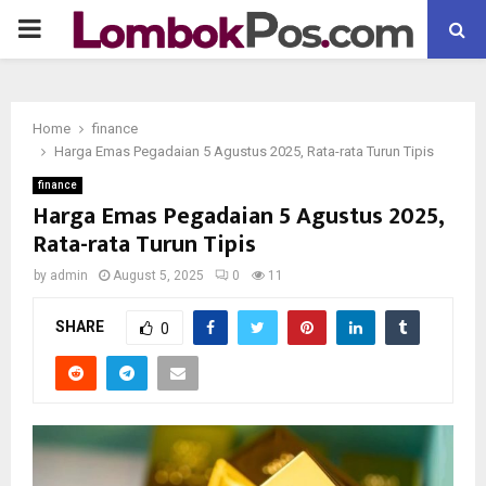
P
R
Home
finance
I
Harga Emas Pegadaian 5 Agustus 2025, Rata-rata Turun Tipis
finance
M
Harga Emas Pegadaian 5 Agustus 2025,
Rata-rata Turun Tipis
A
by
admin
August 5, 2025
0
11
R
SHARE
0
Y
M