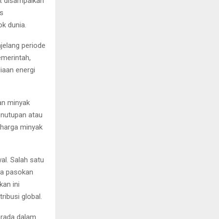
ut disampaikan
as
ok dunia.
jelang periode
emerintah,
diaan energi
an minyak
enutupan atau
n harga minyak
al. Salah satu
ma pasokan
kan ini
ibusi global.
erada dalam