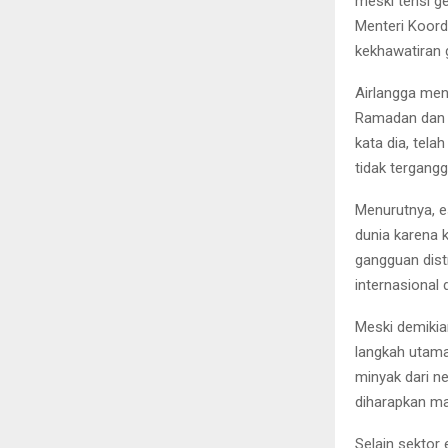
meski tensi g
Menteri Koord
kekhawatiran 
Airlangga men
Ramadan dan I
kata dia, tela
tidak tergangg
Menurutnya, e
dunia karena 
gangguan dist
internasional
Meski demikia
langkah utama
minyak dari ne
diharapkan ma
Selain sektor