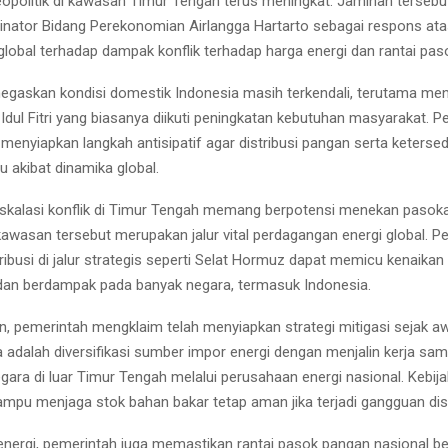
eopolitik di kawasan Timur Tengah terus meningkat. Jaminan terseb
inator Bidang Perekonomian Airlangga Hartarto sebagai respons at
global terhadap dampak konflik terhadap harga energi dan rantai pas
egaskan kondisi domestik Indonesia masih terkendali, terutama men
dul Fitri yang biasanya diikuti peningkatan kebutuhan masyarakat. P
h menyiapkan langkah antisipatif agar distribusi pangan serta keterse
u akibat dinamika global.
skalasi konflik di Timur Tengah memang berpotensi menekan pasok
kawasan tersebut merupakan jalur vital perdagangan energi global. P
ribusi di jalur strategis seperti Selat Hormuz dapat memicu kenaika
 dan berdampak pada banyak negara, termasuk Indonesia.
n, pemerintah mengklaim telah menyiapkan strategi mitigasi sejak aw
 adalah diversifikasi sumber impor energi dengan menjalin kerja sa
gara di luar Timur Tengah melalui perusahaan energi nasional. Kebija
mpu menjaga stok bahan bakar tetap aman jika terjadi gangguan distr
 energi, pemerintah juga memastikan rantai pasok pangan nasional b