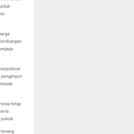
untuk
msi
harga
erkembangan
menjaga
berpotensi
a pengimpor
 minyak
nesia tetap
serta
 pokok.
 tenang