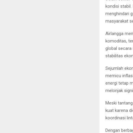
kondisi stabi
menghindari g
masyarakat s
Airlangga meng
komoditas, te
global secara
stabilitas eko
Sejumlah eko
memicu inflas
energi tetap m
melonjak signi
Meski tantang
kuat karena di
koordinasi li
Dengan berbag