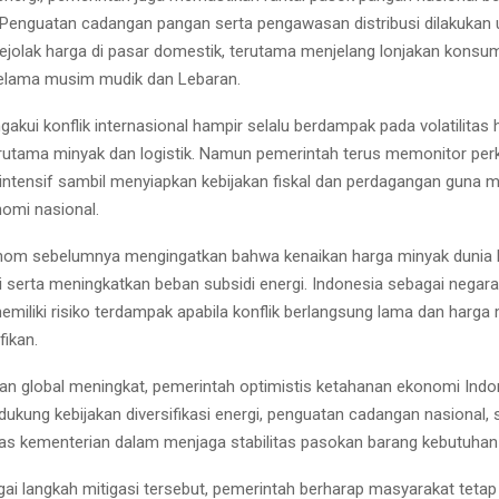
l. Penguatan cadangan pangan serta pengawasan distribusi dilakukan 
ejolak harga di pasar domestik, terutama menjelang lonjakan konsu
elama musim mudik dan Lebaran.
akui konflik internasional hampir selalu berdampak pada volatilitas 
rutama minyak dan logistik. Namun pemerintah terus memonitor p
 intensif sambil menyiapkan kebijakan fiskal dan perdagangan guna 
nomi nasional.
nom sebelumnya mengingatkan bahwa kenaikan harga minyak dunia 
i serta meningkatkan beban subsidi energi. Indonesia sebagai negar
emiliki risiko terdampak apabila konflik berlangsung lama dan harga
fikan.
an global meningkat, pemerintah optimistis ketahanan ekonomi Indo
dukung kebijakan diversifikasi energi, penguatan cadangan nasional, 
ntas kementerian dalam menjaga stabilitas pasokan barang kebutuhan
ai langkah mitigasi tersebut, pemerintah berharap masyarakat tetap