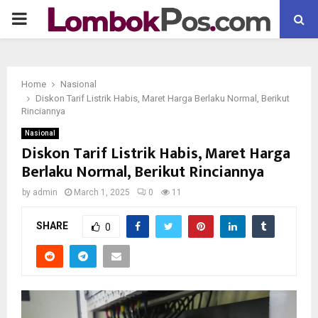
P
R
Home
Nasional
I
Diskon Tarif Listrik Habis, Maret Harga Berlaku Normal, Berikut
Rinciannya
M
Nasional
Diskon Tarif Listrik Habis, Maret Harga
Berlaku Normal, Berikut Rinciannya
A
by
admin
March 1, 2025
0
11
R
SHARE
0
Y
M