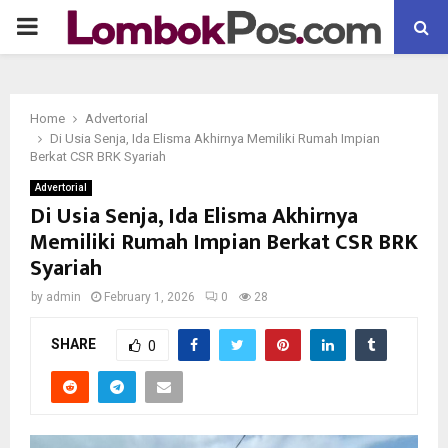
P
R
Home
Advertorial
I
Di Usia Senja, Ida Elisma Akhirnya Memiliki Rumah Impian
Berkat CSR BRK Syariah
M
Advertorial
Di Usia Senja, Ida Elisma Akhirnya
Memiliki Rumah Impian Berkat CSR BRK
A
Syariah
R
by
admin
February 1, 2026
0
28
SHARE
Y
0
M