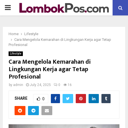
P
R
Home
Lifestyle
I
Cara Mengelola Kemarahan di Lingkungan Kerja agar Tetap
Profesional
M
Lifestyle
Cara Mengelola Kemarahan di
Lingkungan Kerja agar Tetap
A
Profesional
R
by
admin
July 24, 2025
0
16
SHARE
Y
0
M