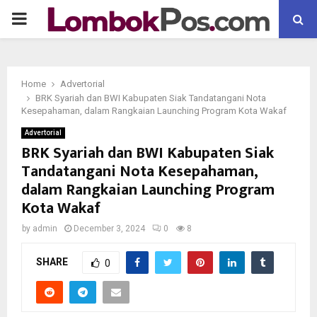
P
R
Home
Advertorial
I
BRK Syariah dan BWI Kabupaten Siak Tandatangani Nota
Kesepahaman, dalam Rangkaian Launching Program Kota Wakaf
M
Advertorial
BRK Syariah dan BWI Kabupaten Siak
Tandatangani Nota Kesepahaman,
A
dalam Rangkaian Launching Program
Kota Wakaf
R
by
admin
December 3, 2024
0
8
Y
SHARE
0
M