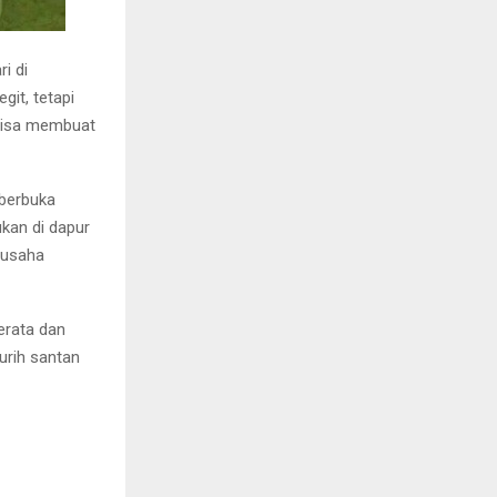
i di
git, tetapi
 bisa membuat
 berbuka
kan di dapur
g usaha
erata dan
urih santan