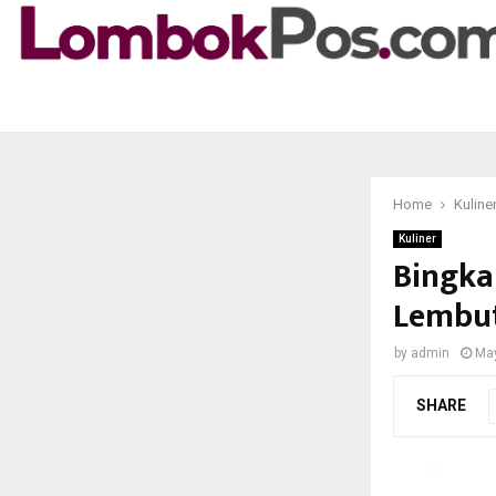
Home
Kuline
Kuliner
Bingka
Lembut
by
admin
May
SHARE