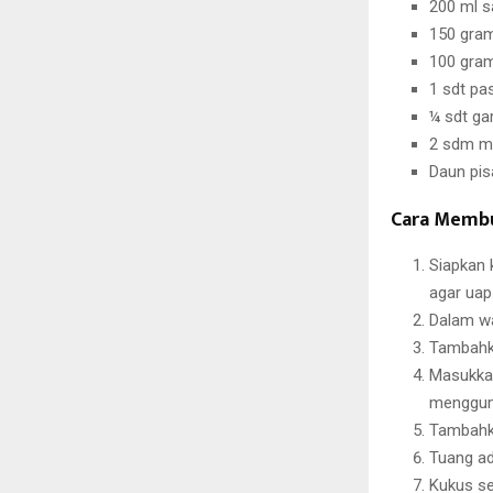
200 ml s
150 gram
100 gram
1 sdt pa
¼ sdt g
2 sdm ma
Daun pis
Cara Memb
Siapkan 
agar uap
Dalam wa
Tambahka
Masukkan
menggum
Tambahka
Tuang ad
Kukus se