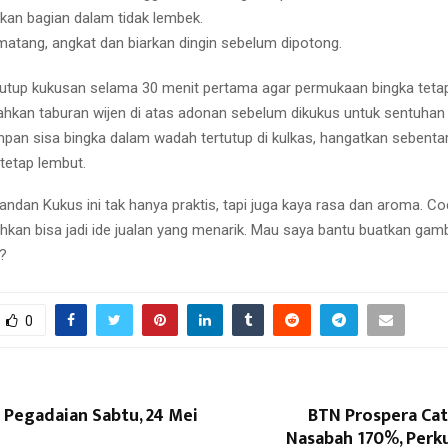
an bagian dalam tidak lembek.
matang, angkat dan biarkan dingin sebelum dipotong.
utup kukusan selama 30 menit pertama agar permukaan bingka tet
kan taburan wijen di atas adonan sebelum dikukus untuk sentuhan t
mpan sisa bingka dalam wadah tertutup di kulkas, hangatkan sebenta
tetap lembut.
andan Kukus ini tak hanya praktis, tapi juga kaya rasa dan aroma. Co
ahkan bisa jadi ide jualan yang menarik. Mau saya bantu buatkan gamb
?
0
 Pegadaian Sabtu, 24 Mei
BTN Prospera Cat
Nasabah 170%, Perku