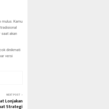
ap mulus. Kamu
radisional
r saat akan
cok dinikmati
ar versi
NEXT POST
at Lonjakan
at Strategi