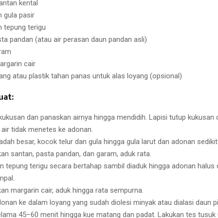
antan kental
 gula pasir
 tepung terigu
sta pandan (atau air perasan daun pandan asli)
aram
rgarin cair
ang atau plastik tahan panas untuk alas loyang (opsional)
uat:
kukusan dan panaskan airnya hingga mendidih. Lapisi tutup kukusan 
 air tidak menetes ke adonan.
dah besar, kocok telur dan gula hingga gula larut dan adonan sedikit
n santan, pasta pandan, dan garam, aduk rata.
 tepung terigu secara bertahap sambil diaduk hingga adonan halus 
pal.
n margarin cair, aduk hingga rata sempurna.
onan ke dalam loyang yang sudah diolesi minyak atau dialasi daun p
lama 45–60 menit hingga kue matang dan padat. Lakukan tes tusuk 