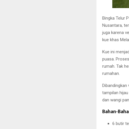
Bingka Telur 
Nusantara, te
juga karena v
kue khas Mela
Kue ini menjad
puasa. Proses
rumah. Tak her
rumahan.
Dibandingkan 
tampilan hijau
dan wangi pan
Bahan-Baha
6 butir t