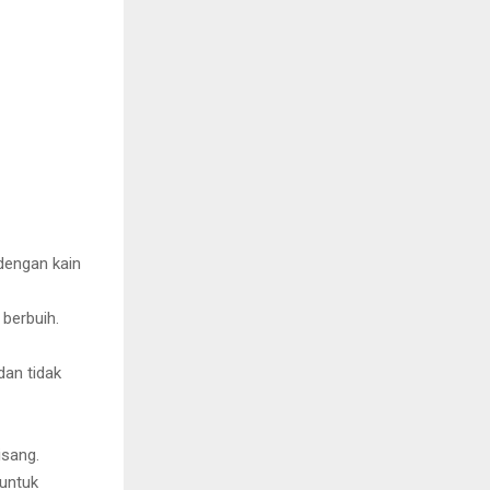
dengan kain
 berbuih.
dan tidak
isang.
untuk