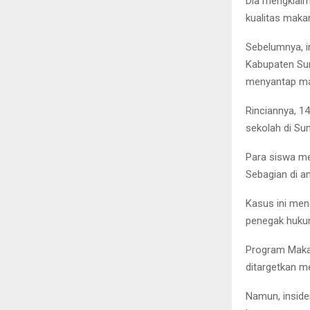
Dia mengklaim
kualitas maka
Sebelumnya, i
Kabupaten Sum
menyantap ma
Rinciannya, 1
sekolah di Su
Para siswa men
Sebagian di a
Kasus ini men
penegak huku
Program Makan
ditargetkan m
Namun, inside