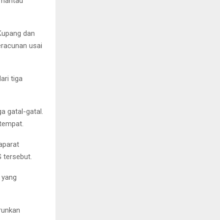
emantau
 Kupang dan
eracunan usai
ri tiga
a gatal-gatal.
tempat.
aparat
 tersebut.
 yang
urunkan