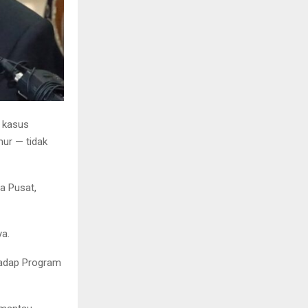
 kasus
mur — tidak
a Pusat,
ya.
hadap Program