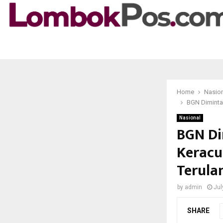
Home
Nasio
BGN Diminta
Nasional
BGN Di
Keracu
Terula
by
admin
Jul
SHARE