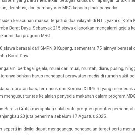
 sistem yang baru melibatkan petugas khusus di lapangan untuk m
nan, distribusi, dan pembayaran MBG kepada pihak penyedia.
nsiden keracunan massal terjadi di dua wilayah di NTT, yakni di Kota
ba Barat Daya. Sebanyak 215 siswa dilaporkan mengalami gejala k
kanan dari program MBG.
40 siswa berasal dari SMPN 8 Kupang, sementara 75 lainnya berasal da
mba Barat Daya.
galami berbagai gejala, mulai dari mual, muntah, diare, pusing, hingg
ntaranya bahkan harus mendapat perawatan medis di rumah sakit se
dapat sorotan luas, termasuk dari Komisi IX DPR RI yang mendesak 
m mengusut tuntas kelalaian penyedia makanan dalam program MBG
 Bergizi Gratis merupakan salah satu program prioritas pemerintah
enjangkau 20 juta penerima sebelum 17 Agustus 2025.
n seperti ini dinilai dapat mengganggu pencapaian target serta men