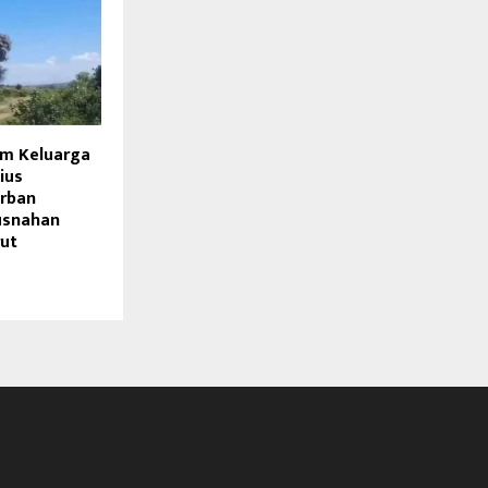
m Keluarga
ius
rban
usnahan
rut