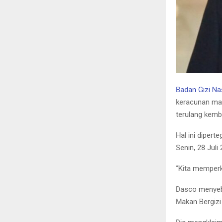
Badan Gizi Na
keracunan mas
terulang kemba
Hal ini diper
Senin, 28 Juli 
“Kita memperki
Dasco menyebu
Makan Bergizi