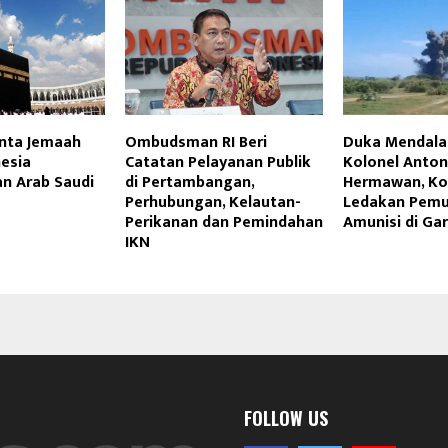
nta Jemaah
Ombudsman RI Beri
Duka Mendala
esia
Catatan Pelayanan Publik
Kolonel Anton
an Arab Saudi
di Pertambangan,
Hermawan, Ko
Perhubungan, Kelautan-
Ledakan Pem
Perikanan dan Pemindahan
Amunisi di Ga
IKN
FOLLOW US