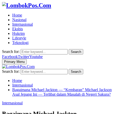
Home
Nasional
Internasional
Eksbis
Hukrim
Lifestyle
Teknologi
Search for:
Search
Facebook
Twitter
Youtube
Primary Menu
Search for:
Search
Home
Internasional
Bagaimana Michael Jackton — “Kembaran” Michael Jackson
Asal Jepang Ini — Terlibat dalam Masalah di Negeri Sakura?
Internasional
Bagaimana Michael Jackton —