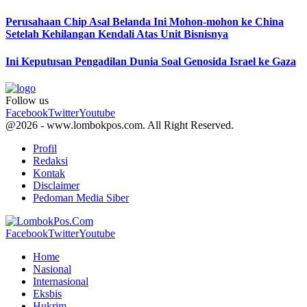
Perusahaan Chip Asal Belanda Ini Mohon-mohon ke China
Setelah Kehilangan Kendali Atas Unit Bisnisnya
Ini Keputusan Pengadilan Dunia Soal Genosida Israel ke Gaza
Follow us
Facebook
Twitter
Youtube
@2026 - www.lombokpos.com. All Right Reserved.
Profil
Redaksi
Kontak
Disclaimer
Pedoman Media Siber
Facebook
Twitter
Youtube
Home
Nasional
Internasional
Eksbis
Hukrim