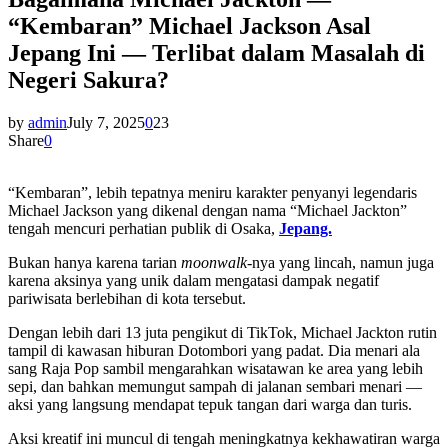
“Kembaran” Michael Jackson Asal
Jepang Ini — Terlibat dalam Masalah di
Negeri Sakura?
by
admin
July 7, 2025
0
23
Share
0
“Kembaran”, lebih tepatnya meniru karakter penyanyi legendaris
Michael Jackson yang dikenal dengan nama “Michael Jackton”
tengah mencuri perhatian publik di Osaka,
Jepang.
Bukan hanya karena tarian
moonwalk
-nya yang lincah, namun juga
karena aksinya yang unik dalam mengatasi dampak negatif
pariwisata berlebihan di kota tersebut.
Dengan lebih dari 13 juta pengikut di TikTok, Michael Jackton rutin
tampil di kawasan hiburan Dotombori yang padat. Dia menari ala
sang Raja Pop sambil mengarahkan wisatawan ke area yang lebih
sepi, dan bahkan memungut sampah di jalanan sembari menari —
aksi yang langsung mendapat tepuk tangan dari warga dan turis.
Aksi kreatif ini muncul di tengah meningkatnya kekhawatiran warga